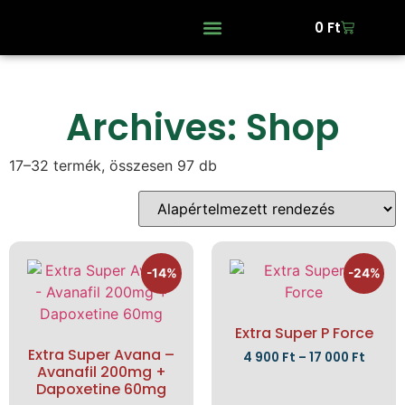
0
Ft
Archives: Shop
17–32 termék, összesen 97 db
-14%
-24%
Extra Super P Force
Extra Super Avana –
4 900
Ft
–
17 000
Ft
Avanafil 200mg +
Dapoxetine 60mg