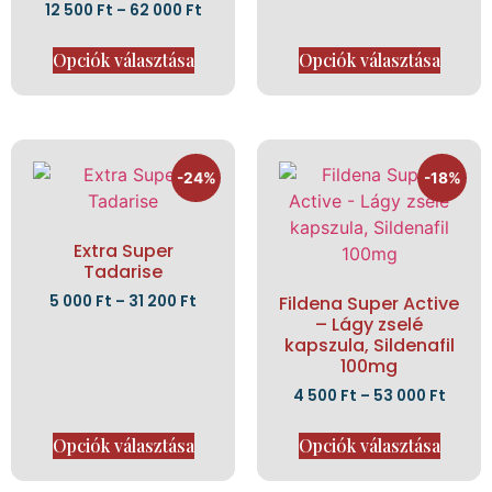
12 500
Ft
–
62 000
Ft
Opciók választása
Opciók választása
-24%
-18%
Extra Super
Tadarise
5 000
Ft
–
31 200
Ft
Fildena Super Active
– Lágy zselé
kapszula, Sildenafil
100mg
4 500
Ft
–
53 000
Ft
Opciók választása
Opciók választása