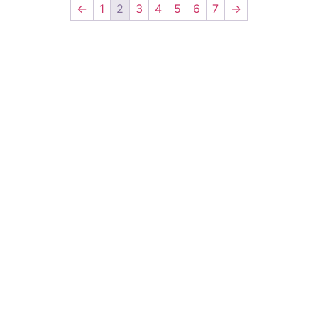
←
1
2
3
4
5
6
7
→
Weboldalunkon a legújabb generációs fogyasztószerek és tirzepatide
alapú készítmények várnak, amelyek hatékonyan támogatják a gyors,
biztonságos és tartós fogyást – kompromisszumok nélkül.