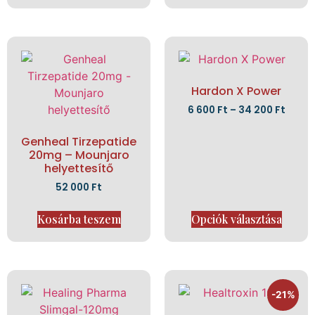
Hardon X Power
6 600
Ft
–
34 200
Ft
Genheal Tirzepatide
20mg – Mounjaro
helyettesítő
52 000
Ft
Kosárba teszem
Opciók választása
-21%