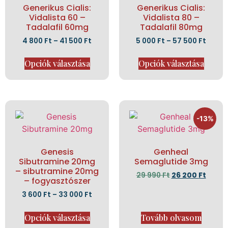
Generikus Cialis:
Generikus Cialis:
Vidalista 60 –
Vidalista 80 –
Tadalafil 60mg
Tadalafil 80mg
4 800
Ft
–
41 500
Ft
5 000
Ft
–
57 500
Ft
Opciók választása
Opciók választása
-13%
Genesis
Genheal
Sibutramine 20mg
Semaglutide 3mg
– sibutramine 20mg
29 990
Ft
26 200
Ft
– fogyasztószer
3 600
Ft
–
33 000
Ft
Opciók választása
Tovább olvasom