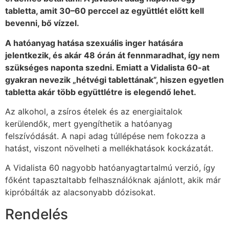
tabletta, amit 30–60 perccel az együttlét előtt kell
bevenni, bő vízzel.
A hatóanyag hatása szexuális inger hatására
jelentkezik, és akár 48 órán át fennmaradhat, így nem
szükséges naponta szedni. Emiatt a Vidalista 60-at
gyakran nevezik „hétvégi tablettának”, hiszen egyetlen
tabletta akár több együttlétre is elegendő lehet.
Az alkohol, a zsíros ételek és az energiaitalok
kerülendők, mert gyengíthetik a hatóanyag
felszívódását. A napi adag túllépése nem fokozza a
hatást, viszont növelheti a mellékhatások kockázatát.
A Vidalista 60 nagyobb hatóanyagtartalmú verzió, így
főként tapasztaltabb felhasználóknak ajánlott, akik már
kipróbálták az alacsonyabb dózisokat.
Rendelés