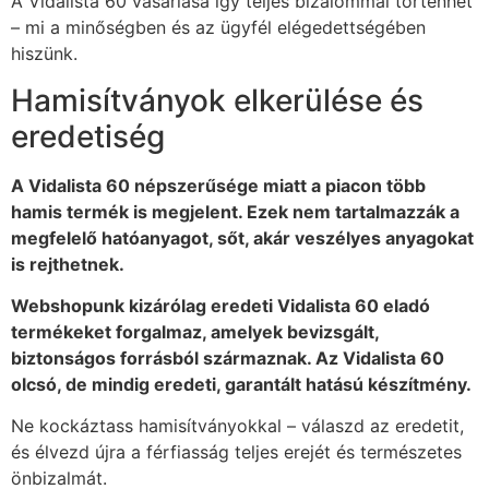
A Vidalista 60 vásárlása így teljes bizalommal történhet
– mi a minőségben és az ügyfél elégedettségében
hiszünk.
Hamisítványok elkerülése és
eredetiség
A Vidalista 60 népszerűsége miatt a piacon több
hamis termék is megjelent. Ezek nem tartalmazzák a
megfelelő hatóanyagot, sőt, akár veszélyes anyagokat
is rejthetnek.
Webshopunk kizárólag eredeti Vidalista 60 eladó
termékeket forgalmaz, amelyek bevizsgált,
biztonságos forrásból származnak. Az Vidalista 60
olcsó, de mindig eredeti, garantált hatású készítmény.
Ne kockáztass hamisítványokkal – válaszd az eredetit,
és élvezd újra a férfiasság teljes erejét és természetes
önbizalmát.