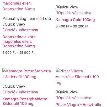
Quick View
Opciók választása
Pillanatnyilag nem elérhető
Kamagra Gold 100mg
Quick View
3 400
Ft
–
30 200
Ft
Opciók választása
Dapoxetine a korai
magömlés ellen:
Dapoxetine 60mg
5 900
Ft
–
25 900
Ft
Quick View
Opciók választása
Quick View
Opciók választása
Kamagra Pezsgőtabletta –
Sildenafil 100 mg
Pfizer Viagra – Ausztrália