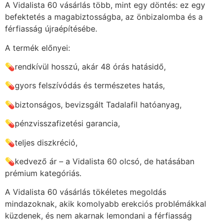
A Vidalista 60 vásárlás több, mint egy döntés: ez egy
befektetés a magabiztosságba, az önbizalomba és a
férfiasság újraépítésébe.
A termék előnyei:
💊rendkívül hosszú, akár 48 órás hatásidő,
💊gyors felszívódás és természetes hatás,
💊biztonságos, bevizsgált Tadalafil hatóanyag,
💊pénzvisszafizetési garancia,
💊teljes diszkréció,
💊kedvező ár – a Vidalista 60 olcsó, de hatásában
prémium kategóriás.
A Vidalista 60 vásárlás tökéletes megoldás
mindazoknak, akik komolyabb erekciós problémákkal
küzdenek, és nem akarnak lemondani a férfiasság