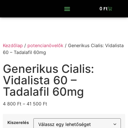
0
Ft
Kezdőlap
/
potencianövelők
/ Generikus Cialis: Vidalista
60 – Tadalafil 60mg
Generikus Cialis:
Vidalista 60 –
Tadalafil 60mg
4 800
Ft
–
41 500
Ft
Kiszerelés