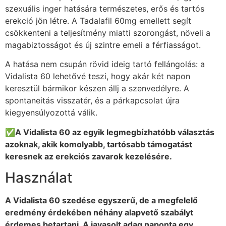
szexuális inger hatására természetes, erős és tartós
erekció jön létre. A Tadalafil 60mg emellett segít
csökkenteni a teljesítmény miatti szorongást, növeli a
magabiztosságot és új szintre emeli a férfiasságot.
A hatása nem csupán rövid ideig tartó fellángolás: a
Vidalista 60 lehetővé teszi, hogy akár két napon
keresztül bármikor készen állj a szenvedélyre. A
spontaneitás visszatér, és a párkapcsolat újra
kiegyensúlyozottá válik.
✅A Vidalista 60 az egyik legmegbízhatóbb választás
azoknak, akik komolyabb, tartósabb támogatást
keresnek az erekciós zavarok kezelésére.
Használat
A Vidalista 60 szedése egyszerű, de a megfelelő
eredmény érdekében néhány alapvető szabályt
érdemes betartani. A javasolt adag naponta egy