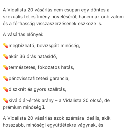
A Vidalista 20 vásárlás nem csupán egy döntés a
szexuális teljesítmény növeléséről, hanem az önbizalom
és a férfiasság visszaszerzésének eszköze is.
A vásárlás előnyei:
💊megbízható, bevizsgált minőség,
💊akár 36 órás hatásidő,
💊természetes, fokozatos hatás,
💊pénzvisszafizetési garancia,
💊diszkrét és gyors szállítás,
💊kiváló ár-érték arány – a Vidalista 20 olcsó, de
prémium minőségű.
A Vidalista 20 vásárlás azok számára ideális, akik
hosszabb, minőségi együttlétekre vágynak, és