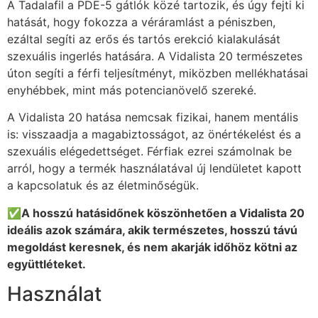
A Tadalafil a PDE-5 gátlók közé tartozik, és úgy fejti ki
hatását, hogy fokozza a véráramlást a péniszben,
ezáltal segíti az erős és tartós erekció kialakulását
szexuális ingerlés hatására. A Vidalista 20 természetes
úton segíti a férfi teljesítményt, miközben mellékhatásai
enyhébbek, mint más potencianövelő szereké.
A Vidalista 20 hatása nemcsak fizikai, hanem mentális
is: visszaadja a magabiztosságot, az önértékelést és a
szexuális elégedettséget. Férfiak ezrei számolnak be
arról, hogy a termék használatával új lendületet kapott
a kapcsolatuk és az életminőségük.
✅A hosszú hatásidőnek köszönhetően a Vidalista 20
ideális azok számára, akik természetes, hosszú távú
megoldást keresnek, és nem akarják időhöz kötni az
együttléteket.
Használat