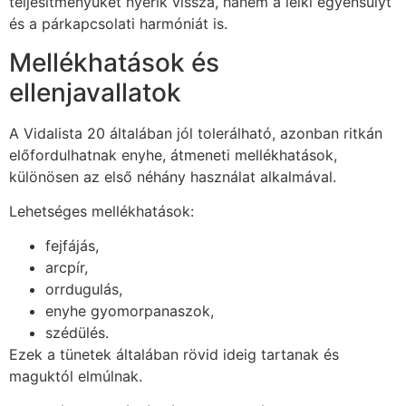
teljesítményüket nyerik vissza, hanem a lelki egyensúlyt
és a párkapcsolati harmóniát is.
Mellékhatások és
ellenjavallatok
A Vidalista 20 általában jól tolerálható, azonban ritkán
előfordulhatnak enyhe, átmeneti mellékhatások,
különösen az első néhány használat alkalmával.
Lehetséges mellékhatások:
fejfájás,
arcpír,
orrdugulás,
enyhe gyomorpanaszok,
szédülés.
Ezek a tünetek általában rövid ideig tartanak és
maguktól elmúlnak.