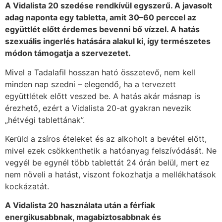
A Vidalista 20 szedése rendkívül egyszerű. A javasolt
adag naponta egy tabletta, amit 30–60 perccel az
együttlét előtt érdemes bevenni bő vízzel. A hatás
szexuális ingerlés hatására alakul ki, így természetes
módon támogatja a szervezetet.
Mivel a Tadalafil hosszan ható összetevő, nem kell
minden nap szedni – elegendő, ha a tervezett
együttlétek előtt veszed be. A hatás akár másnap is
érezhető, ezért a Vidalista 20-at gyakran nevezik
„hétvégi tablettának”.
Kerüld a zsíros ételeket és az alkoholt a bevétel előtt,
mivel ezek csökkenthetik a hatóanyag felszívódását. Ne
vegyél be egynél több tablettát 24 órán belül, mert ez
nem növeli a hatást, viszont fokozhatja a mellékhatások
kockázatát.
A Vidalista 20 használata után a férfiak
energikusabbnak, magabiztosabbnak és