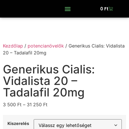
0
Ft
Kezdőlap
/
potencianövelők
/ Generikus Cialis: Vidalista
20 – Tadalafil 20mg
Generikus Cialis:
Vidalista 20 –
Tadalafil 20mg
3 500
Ft
–
31 250
Ft
Kiszerelés