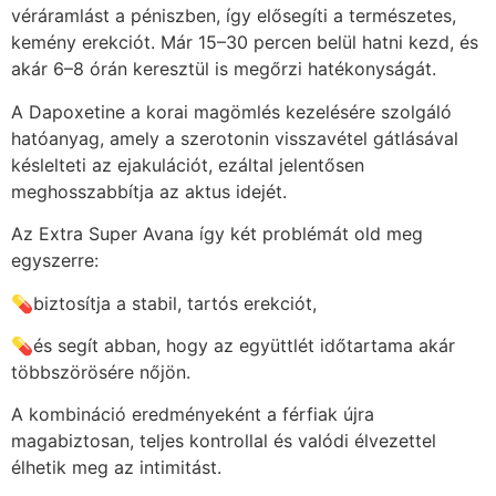
véráramlást a péniszben, így elősegíti a természetes,
kemény erekciót. Már 15–30 percen belül hatni kezd, és
akár 6–8 órán keresztül is megőrzi hatékonyságát.
A Dapoxetine a korai magömlés kezelésére szolgáló
hatóanyag, amely a szerotonin visszavétel gátlásával
késlelteti az ejakulációt, ezáltal jelentősen
meghosszabbítja az aktus idejét.
Az Extra Super Avana így két problémát old meg
egyszerre:
💊biztosítja a stabil, tartós erekciót,
💊és segít abban, hogy az együttlét időtartama akár
többszörösére nőjön.
A kombináció eredményeként a férfiak újra
magabiztosan, teljes kontrollal és valódi élvezettel
élhetik meg az intimitást.