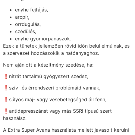
enyhe fejfájás,
arcpír,
orrdugulás,
szédülés,
enyhe gyomorpanaszok.
Ezek a tünetek jellemzően rövid időn belül elmúlnak, és
a szervezet hozzászokik a hatóanyaghoz.
Nem ajánlott a készítmény szedése, ha:
❗nitrát tartalmú gyógyszert szedsz,
❗szív- és érrendszeri problémáid vannak,
❗súlyos máj- vagy vesebetegséged áll fenn,
❗antidepresszánst vagy más SSRI típusú szert
használsz.
A Extra Super Avana használata mellett javasolt kerülni