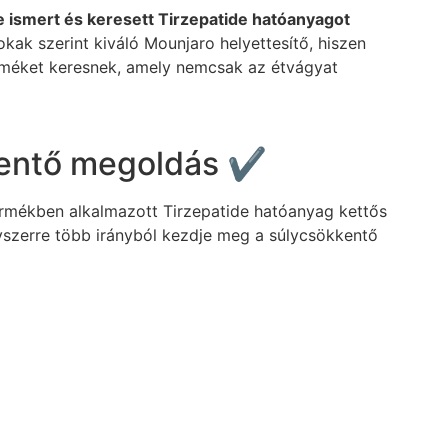
 ismert és keresett Tirzepatide hatóanyagot
kak szerint kiváló Mounjaro helyettesítő, hiszen
erméket keresnek, amely nemcsak az étvágyat
kentő megoldás ✔️
ermékben alkalmazott Tirzepatide hatóanyag kettős
yszerre több irányból kezdje meg a súlycsökkentő