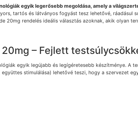
lógiák egyik legerősebb megoldása, amely a világszerte
ors, tartós és látványos fogyást tesz lehetővé, ráadásul so
de 20mg rendelés ideális választás azoknak, akik olyan t
 20mg – Fejlett testsúlycsök
ógiák egyik legújabb és legígéretesebb készítménye. A t
együttes stimulálása) lehetővé teszi, hogy a szervezet eg