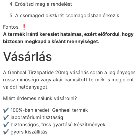
Erősítsd meg a rendelést
A csomagod diszkrét csomagolásban érkezik
Fontos! ❗
A termék iránti kereslet hatalmas, ezért előfordul, hog
biztosan megkapd a kívánt mennyiséget.
Vásárlás
A Genheal Tirzepatide 20mg vásárlás során a leglényeges
rossz minőségű vagy akár hamisított termék is megjelent
valódi hatóanyagot.
Miért érdemes nálunk vásárolni?
✔️ 100%-ban eredeti Genheal termék
✔️ laboratóriumi tisztaság
✔️ biztonságos, friss gyártású készítmények
✔️ gyors kiszállítás