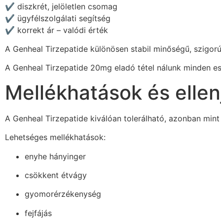
✔️ diszkrét, jelöletlen csomag
✔️ ügyfélszolgálati segítség
✔️ korrekt ár – valódi érték
A Genheal Tirzepatide különösen stabil minőségű, szigorú
A Genheal Tirzepatide 20mg eladó tétel nálunk minden ese
Mellékhatások és ellen
A Genheal Tirzepatide kiválóan tolerálható, azonban mint
Lehetséges mellékhatások:
enyhe hányinger
csökkent étvágy
gyomorérzékenység
fejfájás