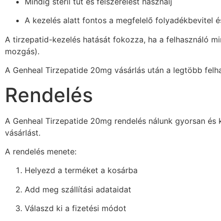
Mindig steril tűt és felszerelést használj
A kezelés alatt fontos a megfelelő folyadékbevitel 
A tirzepatid-kezelés hatását fokozza, ha a felhasználó m
mozgás).
A Genheal Tirzepatide 20mg vásárlás után a legtöbb fel
Rendelés
A Genheal Tirzepatide 20mg rendelés nálunk gyorsan és ké
vásárlást.
A rendelés menete:
Helyezd a terméket a kosárba
Add meg szállítási adataidat
Válaszd ki a fizetési módot