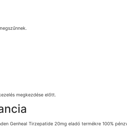
 megszűnnek.
 kezelés megkezdése előtt.
ancia
nden Genheal Tirzepatide 20mg eladó termékre 100% pénzvis