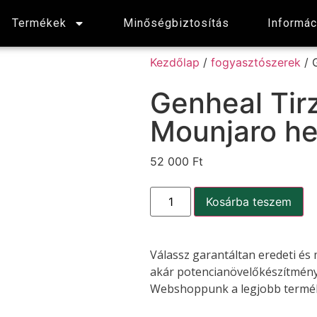
Termékek
Minőségbiztosítás
Informác
Kezdőlap
/
fogyasztószerek
/ 
Genheal Tir
Mounjaro he
52 000
Ft
Kosárba teszem
Válassz garantáltan eredeti és 
akár potencianövelőkészítmény
Webshoppunk a legjobb termék