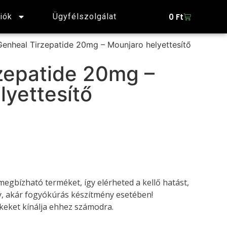
0
Ft
iók
Ügyfélszolgálat
Genheal Tirzepatide 20mg – Mounjaro helyettesítő
zepatide 20mg –
lyettesítő
megbízható terméket, így elérheted a kellő hatást,
, akár fogyókúrás készítmény esetében!
eket kínálja ehhez számodra.