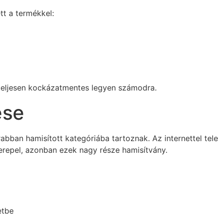
tt a termékkel:
 teljesen kockázatmentes legyen számodra.
ése
abban hamisított kategóriába tartoznak. Az internettel tel
erepel, azonban ezek nagy része hamisítvány.
etbe