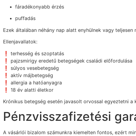
fáradékonyabb érzés
puffadás
Ezek általában néhány nap alatt enyhülnek vagy teljesen
Ellenjavallatok:
❗ terhesség és szoptatás
❗ pajzsmirigy eredetű betegségek családi előfordulása
❗ súlyos vesebetegség
❗ aktív májbetegség
❗ allergia a hatóanyagra
❗ 18 év alatti életkor
Krónikus betegség esetén javasolt orvossal egyeztetni a
Pénzvisszafizetési gar
A vásárlói bizalom számunkra kiemelten fontos, ezért mi