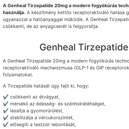
A Genheal Tirzepatide 20mg a modern fogyókúrás techno
használja.
A készítmény kettős receptoraktiváló hatása gy
ugyanazzal a hatóanyaggal működik. A Genheal Tirzepati
csökkenti, de az anyagcserét is felgyorsítja.
Genheal Tirzepatide
A Genheal Tirzepatide 20mg a modern fogyókúrás technol
receptoraktiváló mechanizmusa (GLP-1 és GIP receptorok 
folyamatokat.
A Tirzepatide hatását úgy fejti ki, hogy:
✔️ csökkenti az étvágyat,
✔️ mérsékli az édesség- és szénhidrátéhséget,
✔️ lassítja a gyomorürülést,
✔️ stabilizálja a vércukorszintet,
✔️ elősegíti a testzsír lebontását,