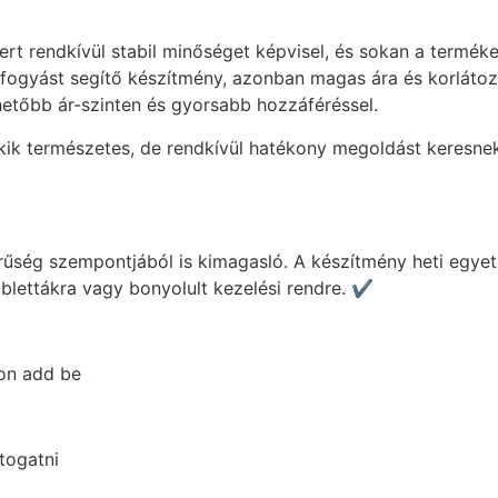
t rendkívül stabil minőséget képvisel, és sokan a terméke
us fogyást segítő készítmény, azonban magas ára és korláto
hetőbb ár-szinten és gyorsabb hozzáféréssel.
kik természetes, de rendkívül hatékony megoldást keresnek 
űség szempontjából is kimagasló. A készítmény heti egye
blettákra vagy bonyolult kezelési rendre. ✔️
on add be
togatni