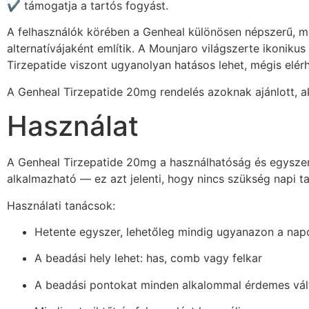
✔️ támogatja a tartós fogyást.
A felhasználók körében a Genheal különösen népszerű, mer
alternatívájaként említik. A Mounjaro világszerte ikonik
Tirzepatide viszont ugyanolyan hatásos lehet, mégis elér
A Genheal Tirzepatide 20mg rendelés azoknak ajánlott, a
Használat
A Genheal Tirzepatide 20mg a használhatóság és egyszer
alkalmazható — ez azt jelenti, hogy nincs szükség napi ta
Használati tanácsok:
Hetente egyszer, lehetőleg mindig ugyanazon a nap
A beadási hely lehet: has, comb vagy felkar
A beadási pontokat minden alkalommal érdemes vál