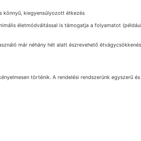
és könnyű, kiegyensúlyozott étkezés
inimális életmódváltással is támogatja a folyamatot (példá
használó már néhány hét alatt észrevehető étvágycsökkenés
nyelmesen történik. A rendelési rendszerünk egyszerű és á