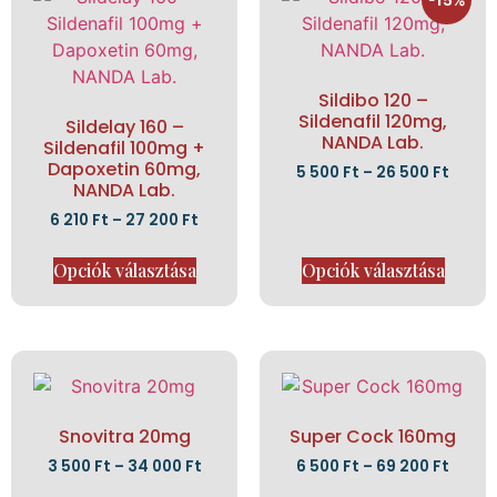
Sildibo 120 –
Sildenafil 120mg,
Sildelay 160 –
NANDA Lab.
Sildenafil 100mg +
Dapoxetin 60mg,
5 500
Ft
–
26 500
Ft
NANDA Lab.
6 210
Ft
–
27 200
Ft
Opciók választása
Opciók választása
Snovitra 20mg
Super Cock 160mg
3 500
Ft
–
34 000
Ft
6 500
Ft
–
69 200
Ft