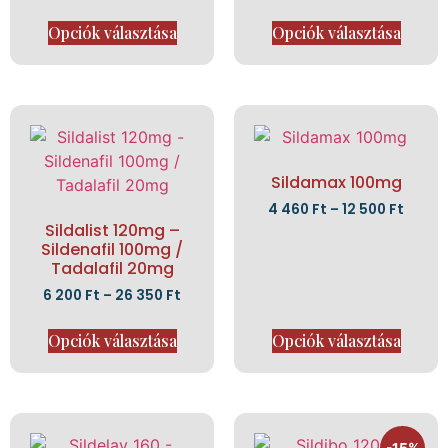
Opciók választása
Opciók választása
Sildamax 100mg
4 460
Ft
–
12 500
Ft
Sildalist 120mg –
Sildenafil 100mg /
Tadalafil 20mg
6 200
Ft
–
26 350
Ft
Opciók választása
Opciók választása
-15%