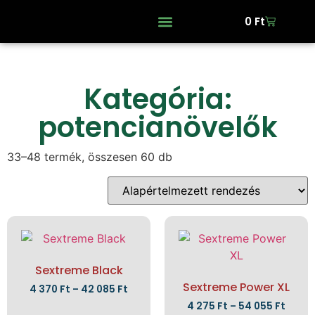
0
Ft
Kategória:
potencianövelők
33–48 termék, összesen 60 db
Sextreme Black
Sextreme Power XL
4 370
Ft
–
42 085
Ft
4 275
Ft
–
54 055
Ft