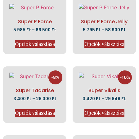
Super P Force
Super P Force Jelly
5 985
Ft
–
66 500
Ft
5 795
Ft
–
58 900
Ft
Opciók választása
Opciók választása
-8%
-10%
Super Tadarise
Super Vikalis
3 400
Ft
–
29 000
Ft
3 420
Ft
–
29 849
Ft
Opciók választása
Opciók választása