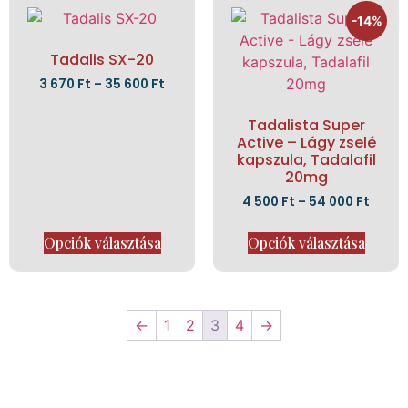
-14%
Tadalis SX-20
3 670
Ft
–
35 600
Ft
Tadalista Super
Active – Lágy zselé
kapszula, Tadalafil
20mg
4 500
Ft
–
54 000
Ft
Opciók választása
Opciók választása
←
1
2
3
4
→