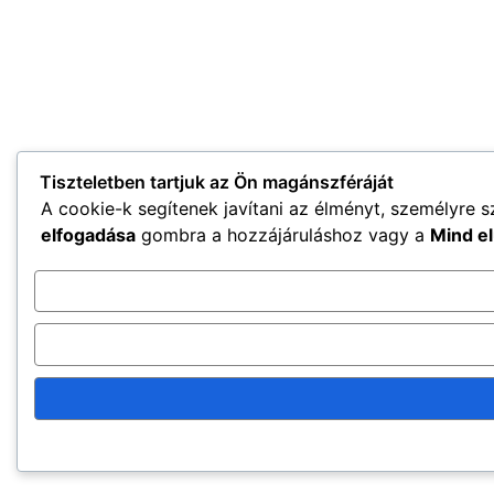
Tiszteletben tartjuk az Ön magánszféráját
A cookie-k segítenek javítani az élményt, személyre s
elfogadása
gombra a hozzájáruláshoz vagy a
Mind el