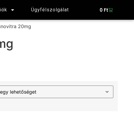
0
Ft
iók
Ügyfélszolgálat
Snovitra 20mg
0mg