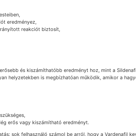
esteiben,
ciót eredményez,
rányított reakciót biztosít,
l erősebb és kiszámíthatóbb eredményt hoz, mint a Sildenaf
gy olyan helyzetekben is megbízhatóan működik, amikor a h
 szükséges,
lég erős vagy kiszámítható eredményt.
atás: sok felhasználó számol be arról, hogy a Vardenafil 