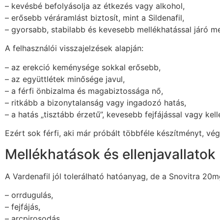
– kevésbé befolyásolja az étkezés vagy alkohol,
– erősebb véráramlást biztosít, mint a Sildenafil,
– gyorsabb, stabilabb és kevesebb mellékhatással járó m
A felhasználói visszajelzések alapján:
– az erekció keménysége sokkal erősebb,
– az együttlétek minősége javul,
– a férfi önbizalma és magabiztossága nő,
– ritkább a bizonytalanság vagy ingadozó hatás,
– a hatás „tisztább érzetű”, kevesebb fejfájással vagy kell
Ezért sok férfi, aki már próbált többféle készítményt, végü
Mellékhatások és ellenjavallatok
A Vardenafil jól tolerálható hatóanyag, de a Snovitra 20
– orrdugulás,
– fejfájás,
– arcpirosodás,