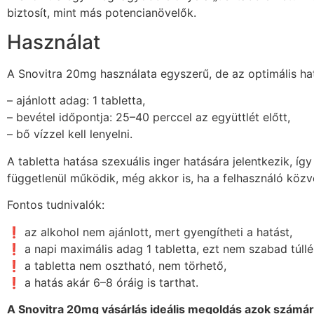
biztosít, mint más potencianövelők.
Használat
A Snovitra 20mg használata egyszerű, de az optimális ha
– ajánlott adag: 1 tabletta,
– bevétel időpontja: 25–40 perccel az együttlét előtt,
– bő vízzel kell lenyelni.
A tabletta hatása szexuális inger hatására jelentkezik, 
függetlenül működik, még akkor is, ha a felhasználó közve
Fontos tudnivalók:
❗ az alkohol nem ajánlott, mert gyengítheti a hatást,
❗ a napi maximális adag 1 tabletta, ezt nem szabad túllé
❗ a tabletta nem osztható, nem törhető,
❗ a hatás akár 6–8 óráig is tarthat.
A Snovitra 20mg vásárlás ideális megoldás azok számár