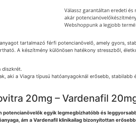
Válassz garantáltan eredeti és 
akár potencianövelőkészítmény
Webshoppunk a legjobb termék
yagot tartalmazó férfi potencianövelő, amely gyors, stabi
tartható. A készítmény különösen hatékony stresszből, éle
 diszkrét.
nak, aki a Viagra típusú hatóanyagoknál erősebb, stabilab
vitra 20mg – Vardenafil 20m
n potencianövelők egyik legmegbízhatóbb és leggyorsabb
anyaga, ám a Vardenafil klinikailag bizonyítottan erősebb