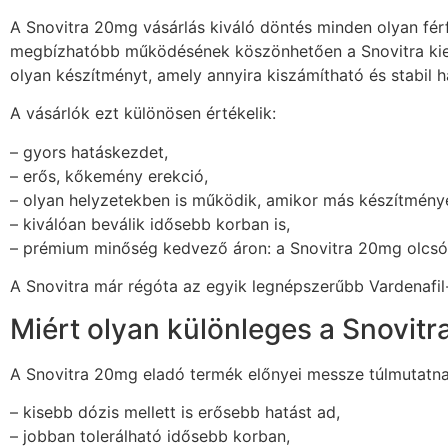
A Snovitra 20mg vásárlás kiváló döntés minden olyan férf
megbízhatóbb működésének köszönhetően a Snovitra kiemel
olyan készítményt, amely annyira kiszámítható és stabil ha
A vásárlók ezt különösen értékelik:
– gyors hatáskezdet,
– erős, kőkemény erekció,
– olyan helyzetekben is működik, amikor más készítmény
– kiválóan beválik idősebb korban is,
– prémium minőség kedvező áron: a Snovitra 20mg olcsó
A Snovitra már régóta az egyik legnépszerűbb Vardenafil
Miért olyan különleges a Snovit
A Snovitra 20mg eladó termék előnyei messze túlmutatnak
– kisebb dózis mellett is erősebb hatást ad,
– jobban tolerálható idősebb korban,