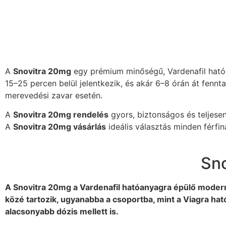
A
Snovitra 20mg
egy prémium minőségű, Vardenafil hatóan
15–25 percen belül jelentkezik, és akár 6–8 órán át fenn
merevedési zavar esetén.
A
Snovitra 20mg rendelés
gyors, biztonságos és teljesen
A
Snovitra 20mg vásárlás
ideális választás minden férfi
Sno
A Snovitra 20mg a Vardenafil hatóanyagra épülő moder
közé tartozik, ugyanabba a csoportba, mint a Viagra ható
alacsonyabb dózis mellett is.