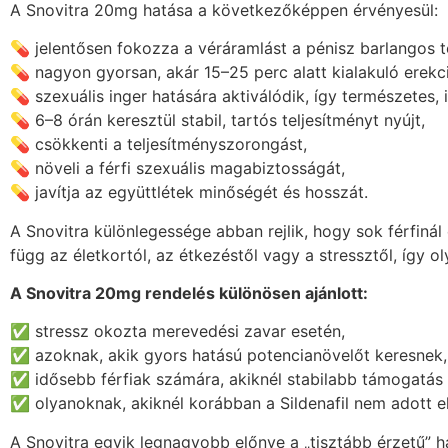
A Snovitra 20mg hatása a következőképpen érvényesül:
💊 jelentősen fokozza a véráramlást a pénisz barlangos t
💊 nagyon gyorsan, akár 15–25 perc alatt kialakuló erek
💊 szexuális inger hatására aktiválódik, így természetes, i
💊 6–8 órán keresztül stabil, tartós teljesítményt nyújt,
💊 csökkenti a teljesítményszorongást,
💊 növeli a férfi szexuális magabiztosságát,
💊 javítja az együttlétek minőségét és hosszát.
A Snovitra különlegessége abban rejlik, hogy sok férfiná
függ az életkortól, az étkezéstől vagy a stressztől, í
A Snovitra 20mg rendelés különösen ajánlott:
✅ stressz okozta merevedési zavar esetén,
✅ azoknak, akik gyors hatású potencianövelőt keresnek,
✅ idősebb férfiak számára, akiknél stabilabb támogatás
✅ olyanoknak, akiknél korábban a Sildenafil nem adott e
A Snovitra egyik legnagyobb előnye a „tisztább érzetű” h