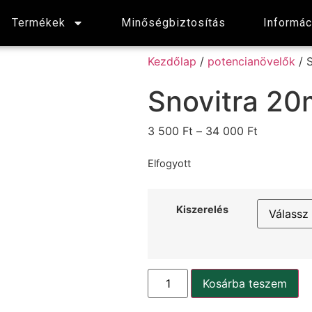
Termékek
Minőségbiztosítás
Informác
Kezdőlap
/
potencianövelők
/ 
Snovitra 2
3 500
Ft
–
34 000
Ft
Elfogyott
Kiszerelés
Kosárba teszem