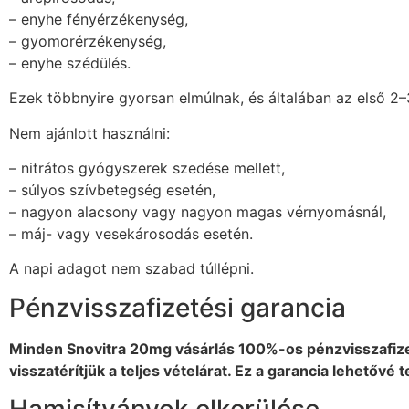
– enyhe fényérzékenység,
– gyomorérzékenység,
– enyhe szédülés.
Ezek többnyire gyorsan elmúlnak, és általában az első 2
Nem ajánlott használni:
– nitrátos gyógyszerek szedése mellett,
– súlyos szívbetegség esetén,
– nagyon alacsony vagy nagyon magas vérnyomásnál,
– máj- vagy vesekárosodás esetén.
A napi adagot nem szabad túllépni.
Pénzvisszafizetési garancia
Minden Snovitra 20mg vásárlás 100%-os pénzvisszafizet
visszatérítjük a teljes vételárat. Ez a garancia lehetővé 