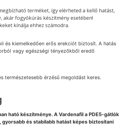
megbízható terméket, így elérheted a kellő hatást,
, akár fogyókúrás készítmény esetében!
eket kínálja ehhez számodra.
l és kiemelkedően erős erekciót biztosít. A hatás
tkorból vagy egészségi tényezőkből eredő
b és természetesebb érzésű megoldást keres.
g
an ható készítménye. A Vardenafil a PDE5-gátlók
, gyorsabb és stabilabb hatást képes biztosítani