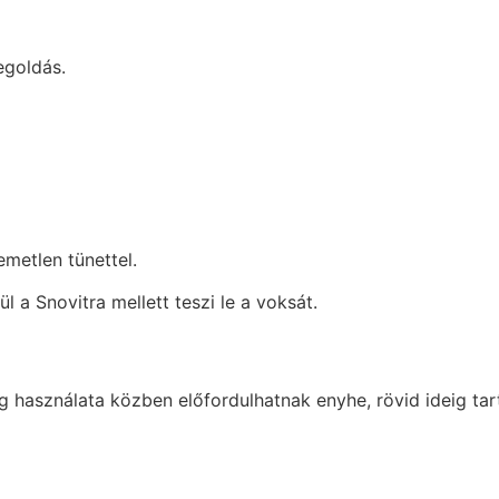
egoldás.
emetlen tünettel.
l a Snovitra mellett teszi le a voksát.
mg használata közben előfordulhatnak enyhe, rövid ideig ta