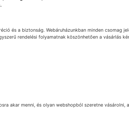
.
réció és a biztonság. Webáruházunkban minden csomag jelöl
 egyszerű rendelési folyamatnak köszönhetően a vásárlás k
osra akar menni, és olyan webshopból szeretne vásárolni, 