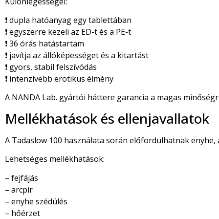
Különlegességei:
❗ dupla hatóanyag egy tablettában
❗ egyszerre kezeli az ED-t és a PE-t
❗ 36 órás hatástartam
❗ javítja az állóképességet és a kitartást
❗ gyors, stabil felszívódás
❗ intenzívebb erotikus élmény
A NANDA Lab. gyártói háttere garancia a magas minőségre,
Mellékhatások és ellenjavallatok
A Tadaslow 100 használata során előfordulhatnak enyhe, 
Lehetséges mellékhatások:
– fejfájás
– arcpír
– enyhe szédülés
– hőérzet