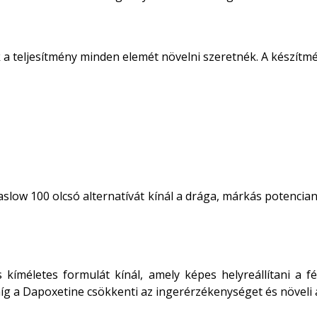
k a teljesítmény minden elemét növelni szeretnék. A készítm
slow 100 olcsó alternatívát kínál a drága, márkás potenc
méletes formulát kínál, amely képes helyreállítani a férf
míg a Dapoxetine csökkenti az ingerérzékenységet és növeli a