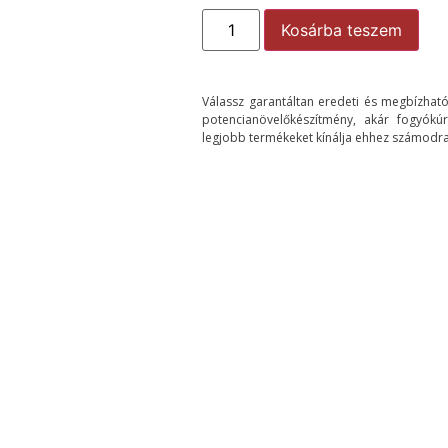
Kosárba teszem
Válassz garantáltan eredeti és megbízható 
potencianövelőkészítmény, akár fogyók
legjobb termékeket kínálja ehhez számodra
nyfokozó készítmény, amely 20 mg Tadalafil és 60 mg
korai magömlést. A Tadalafil akár 36 órán át biztosít stab
veli az együttlét időtartamát.