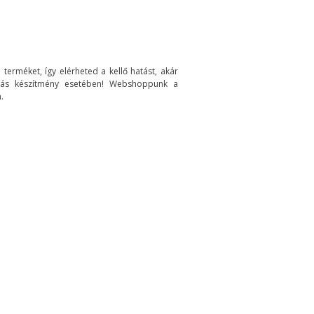
terméket, így elérheted a kellő hatást, akár
úrás készítmény esetében! Webshoppunk a
.
 Dapoxetine
il, erőteljes