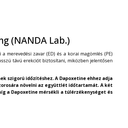
mg (NANDA Lab.)
i a merevedési zavar (ED) és a korai magömlés (PE)
szú távú erekciót biztosítani, miközben jelentősen
ek szigorú időzítéshez. A Dapoxetine ehhez adja
szorosára növelni az együttlét időtartamát. A két
míg a Dapoxetine mérsékli a túlérzékenységet és