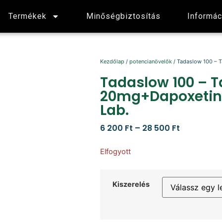
Termékek
Minőségbiztosítás
Informác
Kezdőlap
/
potencianövelők
/ Tadaslow 100 – 
Tadaslow 100 – T
20mg+Dapoxetin
Lab.
6 200
Ft
–
28 500
Ft
Elfogyott
Kiszerelés