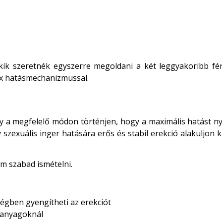
ik szeretnék egyszerre megoldani a két leggyakoribb fér
lex hatásmechanizmussal.
a megfelelő módon történjen, hogy a maximális hatást nyúj
y szexuális inger hatására erős és stabil erekció alakuljon
em szabad ismételni.
gben gyengítheti az erekciót
tóanyagoknál