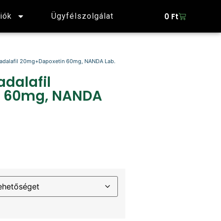
0
Ft
iók
Ügyfélszolgálat
Tadalafil 20mg+Dapoxetin 60mg, NANDA Lab.
adalafil
 60mg, NANDA