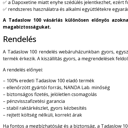
✅ a Dapoxetine miatt enyhe szédülés jelentkezhet, ezért f
✅ rendszeres használatra és alkalmi együttlétekre egyará
A Tadaslow 100 vásárlás különösen előnyös azoknak
magabiztosságukat.
Rendelés
A Tadaslow 100 rendelés webáruházunkban gyors, egyszerű
termék érkezik. A kiszállítás gyors, a megrendelések feld
A rendelés előnyei:
– 100% eredeti Tadaslow 100 eladó termék
– ellenőrzött gyártói forrás, NANDA Lab. minőség
– biztonságos fizetés, jelöletlen csomagolás
– pénzvisszafizetési garancia
– stabil raktárkészlet, gyors kézbesítés
– rejtett költség nélküli, korrekt árak
Ha fontos a megbízhatóság és a biztonság, a Tadaslow 10