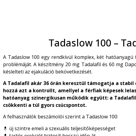
Tadaslow 100 – Ta
A Tadaslow 100 egy rendkívül komplex, két hatóanyagú fé
problémáját. A készítmény 20 mg Tadalafil és 60 mg Dapo
késlelteti az ejakuláció bekövetkezését.
A Tadalafil akár 36 órán keresztül támogatja a stabi
hozzá azt a kontrollt, amellyel a férfiak képesek lel
hatóanyag szinergikusan működik együtt: a Tadalafil 
csökkenti a túl gyors csúcspontot.
A felhasználók beszámolói szerint a Tadaslow 100:
💊 új szintre emeli a szexuális teljesítőképességet
💊 tartós erekciót biztosít hosszú időn át