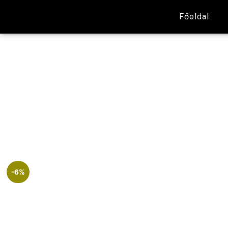
Főoldal
-6%