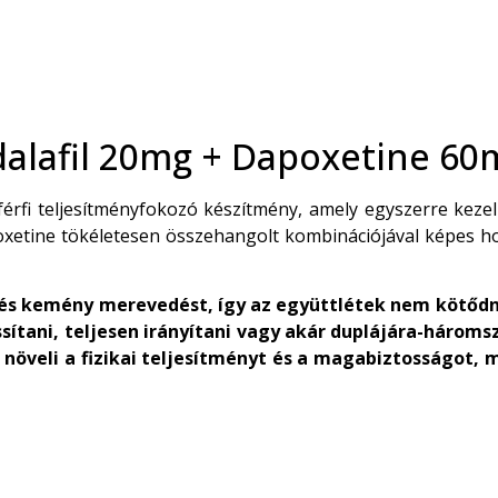
dalafil 20mg + Dapoxetine 60
rfi teljesítményfokozó készítmény, amely egyszerre kezel
xetine tökéletesen összehangolt kombinációjával képes hos
l és kemény merevedést, így az együttlétek nem kötődn
assítani, teljesen irányítani vagy akár duplájára-három
növeli a fizikai teljesítményt és a magabiztosságot, 