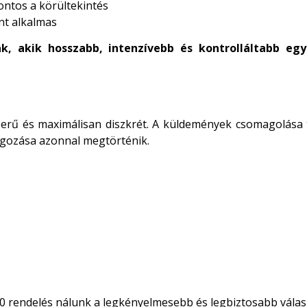
ontos a körültekintés
nt alkalmas
, akik hosszabb, intenzívebb és kontrolláltabb egy
 és maximálisan diszkrét. A küldemények csomagolása telj
olgozása azonnal megtörténik.
0 rendelés nálunk a legkényelmesebb és legbiztosabb válas