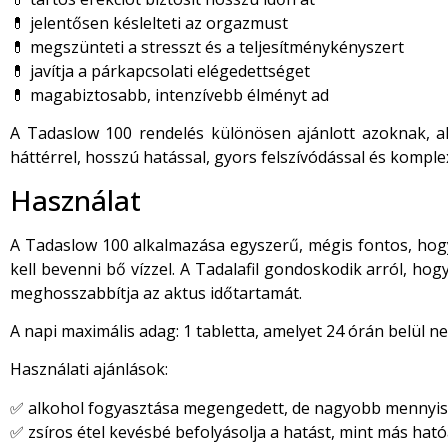
💊 jelentősen késlelteti az orgazmust
💊 megszünteti a stresszt és a teljesítménykényszert
💊 javítja a párkapcsolati elégedettséget
💊 magabiztosabb, intenzívebb élményt ad
A Tadaslow 100 rendelés különösen ajánlott azoknak, ak
háttérrel, hosszú hatással, gyors felszívódással és komp
Használat
A Tadaslow 100 alkalmazása egyszerű, mégis fontos, hogy 
kell bevenni bő vízzel. A Tadalafil gondoskodik arról, hog
meghosszabbítja az aktus időtartamát.
A napi maximális adag: 1 tabletta, amelyet 24 órán belül n
Használati ajánlások:
✅ alkohol fogyasztása megengedett, de nagyobb mennyisé
✅ zsíros étel kevésbé befolyásolja a hatást, mint más ha