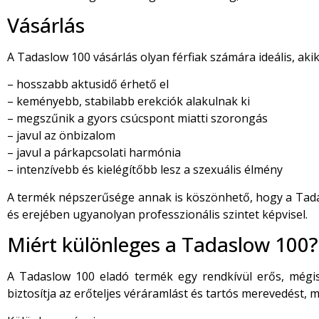
Vásárlás
A Tadaslow 100 vásárlás olyan férfiak számára ideális, aki
– hosszabb aktusidő érhető el
– keményebb, stabilabb erekciók alakulnak ki
– megszűnik a gyors csúcspont miatti szorongás
– javul az önbizalom
– javul a párkapcsolati harmónia
– intenzívebb és kielégítőbb lesz a szexuális élmény
A termék népszerűsége annak is köszönhető, hogy a Tada
és erejében ugyanolyan professzionális szintet képvisel.
Miért különleges a Tadaslow 100?
A Tadaslow 100 eladó termék egy rendkívül erős, mégis kí
biztosítja az erőteljes véráramlást és tartós merevedést, 