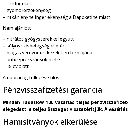
– orrdugulás
– gyomorérzékenység
– ritkán enyhe ingerlékenység a Dapoxetine miatt
Nem ajánlott:
– nitrátos gyógyszerekkel együtt
– súlyos szívbetegség esetén
– magas vérnyomás kezeletlen formájánál
– antidepresszánsok mellé
– 18 év alatt
A napi adag túllépése tilos.
Pénzvisszafizetési garancia
Minden Tadaslow 100 vásárlás teljes pénzvisszafiz
elégedett, a teljes összeget visszatérítjük. A vásárl
Hamisítványok elkerülése