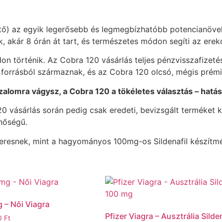
ítő) az egyik legerősebb és legmegbízhatóbb potencianövelő
k, akár 8 órán át tart, és természetes módon segíti az erekc
n történik. Az Cobra 120 vásárlás teljes pénzvisszafizetési
 forrásból származnak, és az Cobra 120 olcsó, mégis prémi
izalomra vágysz, a Cobra 120 a tökéletes választás – hatá
20 vásárlás során pedig csak eredeti, bevizsgált terméket
inőségű.
eresnek, mint a hagyományos 100mg-os Sildenafil készítmén
 – Női Viagra
Pfizer Viagra – Ausztrália Silde
0
Ft