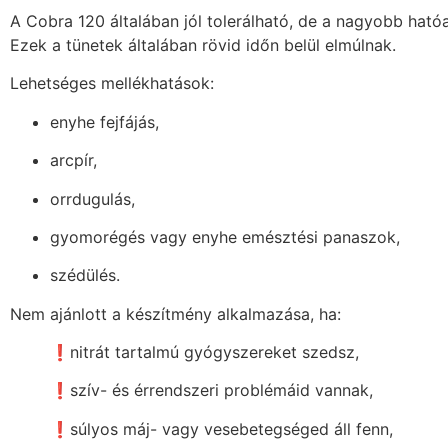
A Cobra 120 általában jól tolerálható, de a nagyobb ható
Ezek a tünetek általában rövid időn belül elmúlnak.
Lehetséges mellékhatások:
enyhe fejfájás,
arcpír,
orrdugulás,
gyomorégés vagy enyhe emésztési panaszok,
szédülés.
Nem ajánlott a készítmény alkalmazása, ha:
❗nitrát tartalmú gyógyszereket szedsz,
❗szív- és érrendszeri problémáid vannak,
❗súlyos máj- vagy vesebetegséged áll fenn,