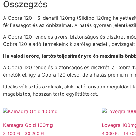
Összegzés
A Cobra 120 – Sildenafil 120mg (Sildibo 120mg helyettes
férfiasságot és az önbizalmat. A hatás gyorsan jelentkezi
A Cobra 120 rendelés gyors, biztonságos és diszkrét módo
Cobra 120 eladó termékeink kizárólag eredeti, bevizsgált
Ha valódi erőre, tartós teljesítményre és maximális önb
A Cobra 120 rendelés biztonságos és diszkrét, a Cobra 1
érhetők el, így a Cobra 120 olcsó, de a hatás prémium m
Ideális választás azoknak, akik hatékonyabb megoldást k
magabiztos, hosszan tartó együttléteket.
Kamagra Gold 100mg
Lovegra 100mg
3 400
Ft
–
30 200
Ft
4 300
Ft
–
14 50