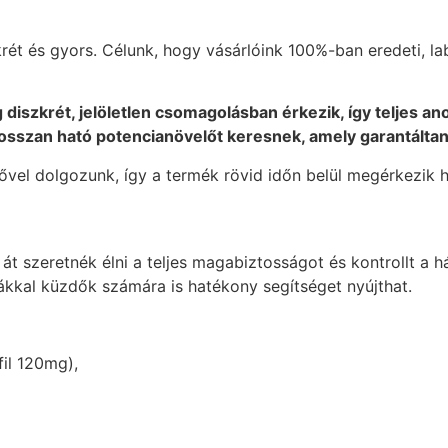
t és gyors. Célunk, hogy vásárlóink 100%-ban eredeti, la
iszkrét, jelöletlen csomagolásban érkezik, így teljes ano
hosszan ható potencianövelőt keresnek, amely garantálta
idővel dolgozunk, így a termék rövid időn belül megérkezik 
a át szeretnék élni a teljes magabiztosságot és kontrollt 
kkal küzdők számára is hatékony segítséget nyújthat.
il 120mg),