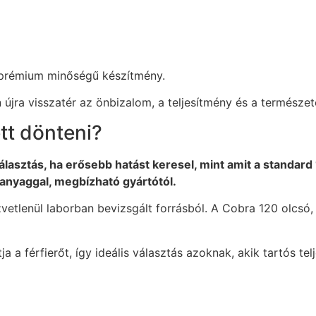
 prémium minőségű készítmény.
újra visszatér az önbizalom, a teljesítmény és a természete
tt dönteni?
álasztás, ha erősebb hatást keresel, mint amit a standar
óanyaggal, megbízható gyártótól.
etlenül laborban bevizsgált forrásból. A Cobra 120 olcsó, 
ja a férfierőt, így ideális választás azoknak, akik tartós 