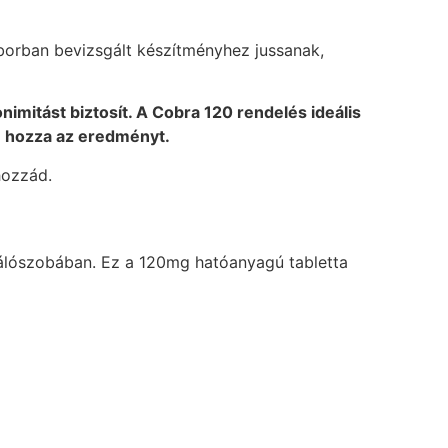
borban bevizsgált készítményhez jussanak,
nimitást biztosít. A Cobra 120 rendelés ideális
n hozza az eredményt.
hozzád.
a hálószobában. Ez a 120mg hatóanyagú tabletta