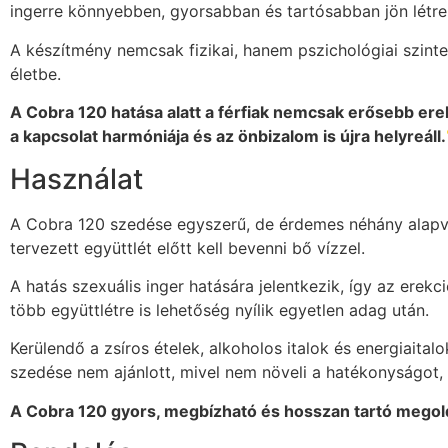
ingerre könnyebben, gyorsabban és tartósabban jön létre
A készítmény nemcsak fizikai, hanem pszichológiai szinten 
életbe.
A Cobra 120 hatása alatt a férfiak nemcsak erősebb erek
a kapcsolat harmóniája és az önbizalom is újra helyreáll
Használat
A Cobra 120 szedése egyszerű, de érdemes néhány alapvet
tervezett együttlét előtt kell bevenni bő vízzel.
A hatás szexuális inger hatására jelentkezik, így az erekci
több együttlétre is lehetőség nyílik egyetlen adag után.
Kerülendő a zsíros ételek, alkoholos italok és energiaital
szedése nem ajánlott, mivel nem növeli a hatékonyságot,
A Cobra 120 gyors, megbízható és hosszan tartó megold