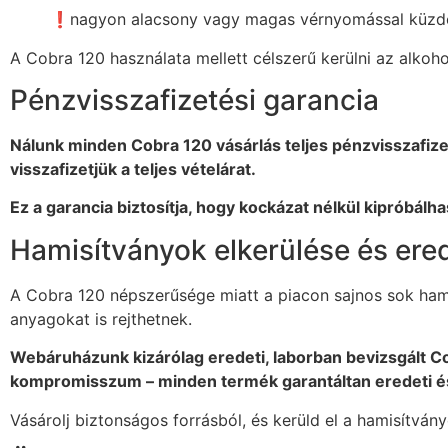
❗nagyon alacsony vagy magas vérnyomással küzd
A Cobra 120 használata mellett célszerű kerülni az alkoho
Pénzvisszafizetési garancia
Nálunk minden Cobra 120 vásárlás teljes pénzvisszafize
visszafizetjük a teljes vételárat.
Ez a garancia biztosítja, hogy kockázat nélkül kipróbál
Hamisítványok elkerülése és ere
A Cobra 120 népszerűsége miatt a piacon sajnos sok ham
anyagokat is rejthetnek.
Webáruházunk kizárólag eredeti, laborban bevizsgált Co
kompromisszum – minden termék garantáltan eredeti é
Vásárolj biztonságos forrásból, és kerüld el a hamisítván