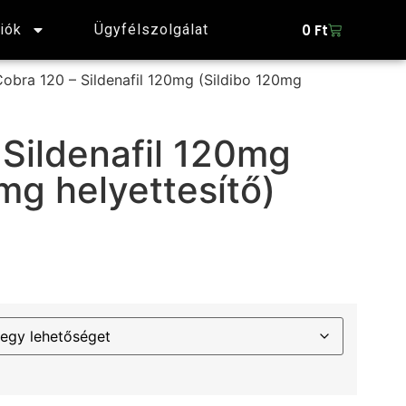
0
Ft
iók
Ügyfélszolgálat
obra 120 – Sildenafil 120mg (Sildibo 120mg
 Sildenafil 120mg
mg helyettesítő)