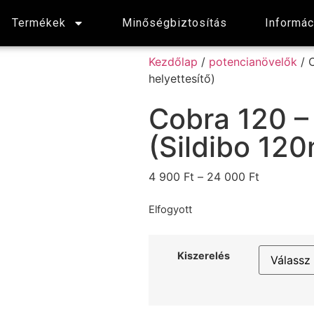
Termékek
Minőségbiztosítás
Informác
Kezdőlap
/
potencianövelők
/ C
helyettesítő)
Cobra 120 –
(Sildibo 120
4 900
Ft
–
24 000
Ft
Elfogyott
Kiszerelés