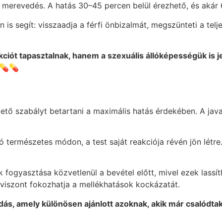
 merevedés. A hatás 30–45 percen belül érezhető, és akár 
is segít: visszaadja a férfi önbizalmát, megszünteti a telj
ciót tapasztalnak, hanem a szexuális állóképességük is j
.💊💊
ő szabályt betartani a maximális hatás érdekében. A javas
ó természetes módon, a test saját reakciója révén jön létre. 
ok fogyasztása közvetlenül a bevétel előtt, mivel ezek lassí
 viszont fokozhatja a mellékhatások kockázatát.
ás, amely különösen ajánlott azoknak, akik már csalódt