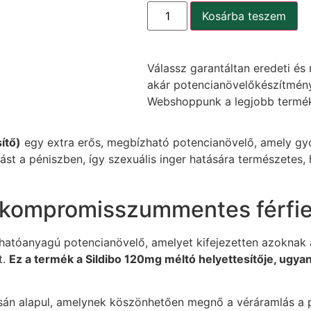
Kosárba teszem
Válassz garantáltan eredeti és 
akár potencianövelőkészítmény
Webshoppunk a legjobb termék
ítő)
egy extra erős, megbízható potencianövelő, amely gy
ást a péniszben, így szexuális inger hatására természetes, 
 kompromisszummentes férfier
hatóanyagú potencianövelő, amelyet kifejezetten azoknak a 
t.
Ez a termék a Sildibo 120mg méltó helyettesítője, ugya
n alapul, amelynek köszönhetően megnő a véráramlás a pé