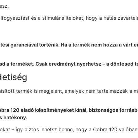
esz.
lfogyasztást és a stimuláns italokat, hogy a hatás zavartal
tési garanciával történik. Ha a termék nem hozza a várt 
hasd a terméket. Csak eredményt nyerhetsz – a döntésed t
detiség
isított termék is megjelent, amelyek nem tartalmazzák a m
bra 120 eladó készítményeket kínál, biztonságos forrásb
s hatékony.
yokat – így biztos lehetsz benne, hogy a Cobra 120 valóban a