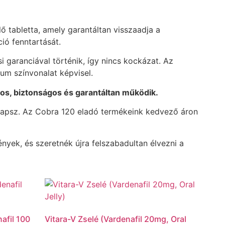
 tabletta, amely garantáltan visszaadja a
ió fenntartását.
 garanciával történik, így nincs kockázat. Az
um színvonalat képvisel.
sos, biztonságos és garantáltan működik.
 kapsz. Az Cobra 120 eladó termékeink kedvező áron
yek, és szeretnék újra felszabadultan élvezni a
nafil 100
Vitara-V Zselé (Vardenafil 20mg, Oral