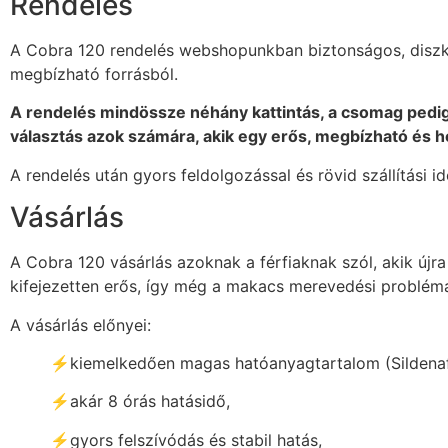
Rendelés
A Cobra 120 rendelés webshopunkban biztonságos, diszkré
megbízható forrásból.
A rendelés mindössze néhány kattintás, a csomag pedig d
választás azok számára, akik egy erős, megbízható és 
A rendelés után gyors feldolgozással és rövid szállítási 
Vásárlás
A Cobra 120 vásárlás azoknak a férfiaknak szól, akik újr
kifejezetten erős, így még a makacs merevedési problémá
A vásárlás előnyei:
⚡kiemelkedően magas hatóanyagtartalom (Sildenaf
⚡akár 8 órás hatásidő,
⚡gyors felszívódás és stabil hatás,