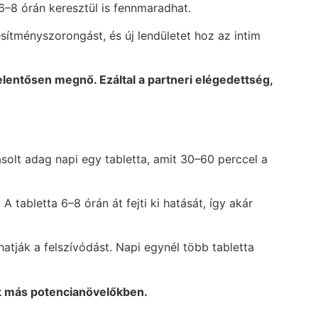
6–8 órán keresztül is fennmaradhat.
esítményszorongást, és új lendületet hoz az intim
elentősen megnő. Ezáltal a partneri elégedettség,
olt adag napi egy tabletta, amit 30–60 perccel a
A tabletta 6–8 órán át fejti ki hatását, így akár
thatják a felszívódást. Napi egynél több tabletta
ak más potencianövelőkben.