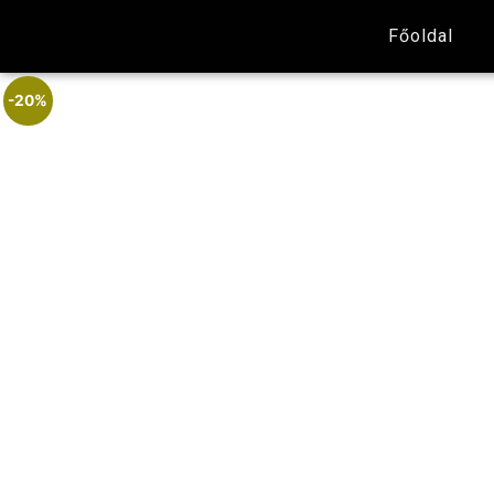
Főoldal
-20%