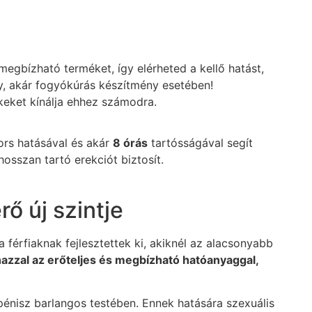
megbízható terméket, így elérheted a kellő hatást,
, akár fogyókúrás készítmény esetében!
eket kínálja ehhez számodra.
ors hatásával és akár
8 órás
tartósságával segít
hosszan tartó erekciót biztosít.
ő új szintje
férfiaknak fejlesztettek ki, akiknél az alacsonyabb
nazzal az erőteljes és megbízható hatóanyaggal,
nisz barlangos testében. Ennek hatására szexuális