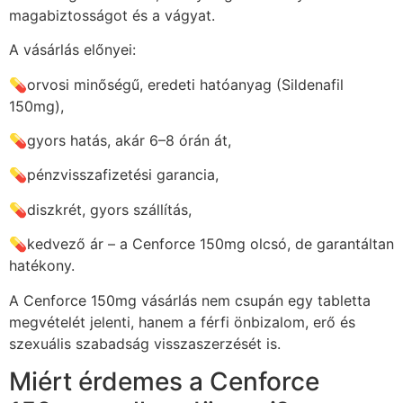
magabiztosságot és a vágyat.
A vásárlás előnyei:
💊
orvosi minőségű, eredeti hatóanyag (Sildenafil
150mg),
💊gyors hatás, akár 6–8 órán át,
💊pénzvisszafizetési garancia,
💊diszkrét, gyors szállítás,
💊kedvező ár – a Cenforce 150mg olcsó, de garantáltan
hatékony.
A Cenforce 150mg vásárlás nem csupán egy tabletta
megvételét jelenti, hanem a férfi önbizalom, erő és
szexuális szabadság visszaszerzését is.
Miért érdemes a Cenforce