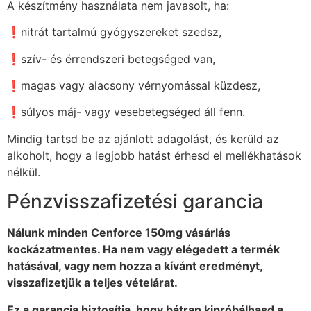
A készítmény használata nem javasolt, ha:
❗nitrát tartalmú gyógyszereket szedsz,
❗szív- és érrendszeri betegséged van,
❗magas vagy alacsony vérnyomással küzdesz,
❗súlyos máj- vagy vesebetegséged áll fenn.
Mindig tartsd be az ajánlott adagolást, és kerüld az
alkoholt, hogy a legjobb hatást érhesd el mellékhatások
nélkül.
Pénzvisszafizetési garancia
Nálunk minden Cenforce 150mg vásárlás
kockázatmentes. Ha nem vagy elégedett a termék
hatásával, vagy nem hozza a kívánt eredményt,
visszafizetjük a teljes vételárat.
Ez a garancia biztosítja, hogy bátran kipróbálhasd a