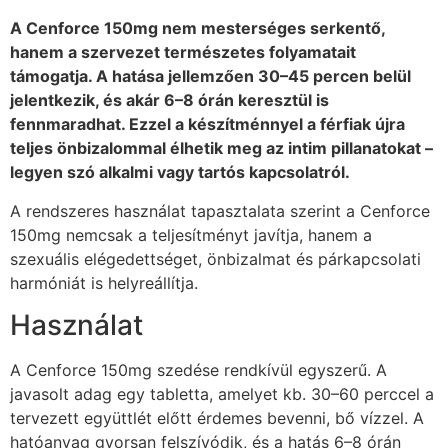
A Cenforce 150mg nem mesterséges serkentő,
hanem a szervezet természetes folyamatait
támogatja. A hatása jellemzően 30–45 percen belül
jelentkezik, és akár 6–8 órán keresztül is
fennmaradhat. Ezzel a készítménnyel a férfiak újra
teljes önbizalommal élhetik meg az intim pillanatokat –
legyen szó alkalmi vagy tartós kapcsolatról.
A rendszeres használat tapasztalata szerint a Cenforce
150mg nemcsak a teljesítményt javítja, hanem a
szexuális elégedettséget, önbizalmat és párkapcsolati
harmóniát is helyreállítja.
Használat
A Cenforce 150mg szedése rendkívül egyszerű. A
javasolt adag egy tabletta, amelyet kb. 30–60 perccel a
tervezett együttlét előtt érdemes bevenni, bő vízzel. A
hatóanyag gyorsan felszívódik, és a hatás 6–8 órán