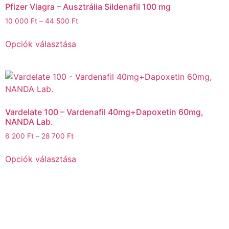
Pfizer Viagra – Ausztrália Sildenafil 100 mg
10 000
Ft
–
44 500
Ft
Opciók választása
Vardelate 100 – Vardenafil 40mg+Dapoxetin 60mg,
NANDA Lab.
6 200
Ft
–
28 700
Ft
Opciók választása
Weboldalunkon a legújabb generációs fogyasztószerek és tirzepatide
alapú készítmények várnak, amelyek hatékonyan támogatják a gyors,
biztonságos és tartós fogyást – kompromisszumok nélkül.