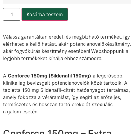
Kosárba teszem
Válassz garantáltan eredeti és megbízható terméket, így
elérheted a kellő hatást, akár potencianövelőkészítmény,
akár fogyókúrás készítmény esetében! Webshoppunk a
legjobb termékeket kínálja ehhez számodra.
A
Cenforce 150mg (Sildenafil 150mg)
a legerősebb,
klinikailag bevizsgált potencianövelők közé tartozik. A
tabletta 150 mg Sildenafil-citrát hatóanyagot tartalmaz,
amely fokozza a véráramlást, így segíti az erőteljes,
természetes és hosszan tartó erekciót szexuális
izgalom esetén.
Cenforce 150mg – Extra