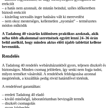
erekciót
– a hatás nem azonnali, de miután beindul, széles időkeretben
biztosít erekciót
– kizárólag szexuális inger hatására vált ki merevedést
– nem okoz mesterséges, kellemetlen „nyomást” – természetes
módon működik
A Tadalong 40 vásárlás különösen praktikus azoknak, akik
néha több alkalommal szeretnének együtt lenni 24–36 órán
belül anélkül, hogy minden aktus előtt újabb tablettát kellene
bevenniük.
Rendelés
A Tadalong 40 rendelés webáruházunkból gyors, teljesen diszkrét és
biztonságos. Minden csomag jelöletlen, így senki nem fogja tudni,
milyen terméket vásároltál. A rendelések feldolgozása azonnal
megtörténik, a kiszállítás pedig rövid határidővel történik.
A rendeléssel garantáltan:
– eredeti Tadalong 40 eladó
– kiváló minőségű, laboratóriumban bevizsgált termék
– diszkrét csomagolás
– gyors kézbesítés