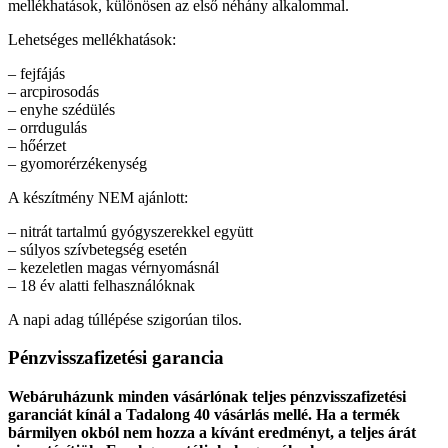
mellékhatások, különösen az első néhány alkalommal.
Lehetséges mellékhatások:
– fejfájás
– arcpirosodás
– enyhe szédülés
– orrdugulás
– hőérzet
– gyomorérzékenység
A készítmény NEM ajánlott:
– nitrát tartalmú gyógyszerekkel együtt
– súlyos szívbetegség esetén
– kezeletlen magas vérnyomásnál
– 18 év alatti felhasználóknak
A napi adag túllépése szigorúan tilos.
Pénzvisszafizetési garancia
Webáruházunk minden vásárlónak teljes pénzvisszafizetési
garanciát kínál a Tadalong 40 vásárlás mellé. Ha a termék
bármilyen okból nem hozza a kívánt eredményt, a teljes árát