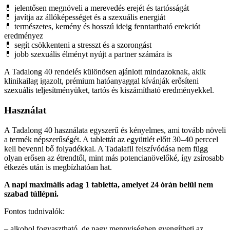
💊 jelentősen megnöveli a merevedés erejét és tartósságát
💊 javítja az állóképességet és a szexuális energiát
💊 természetes, kemény és hosszú ideig fenntartható erekciót
eredményez
💊 segít csökkenteni a stresszt és a szorongást
💊 jobb szexuális élményt nyújt a partner számára is
A Tadalong 40 rendelés különösen ajánlott mindazoknak, akik
klinikailag igazolt, prémium hatóanyaggal kívánják erősíteni
szexuális teljesítményüket, tartós és kiszámítható eredményekkel.
Használat
A Tadalong 40 használata egyszerű és kényelmes, ami tovább növeli
a termék népszerűségét. A tablettát az együttlét előtt 30–40 perccel
kell bevenni bő folyadékkal. A Tadalafil felszívódása nem függ
olyan erősen az étrendtől, mint más potencianövelőké, így zsírosabb
étkezés után is megbízhatóan hat.
A napi maximális adag 1 tabletta, amelyet 24 órán belül nem
szabad túllépni.
Fontos tudnivalók:
– alkohol fogyasztható, de nagy mennyiségben gyengítheti az