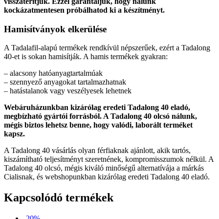
visszatérítjük. Ezzel garantáljuk, hogy nálunk
kockázatmentesen próbálhatod ki a készítményt.
Hamisítványok elkerülése
A Tadalafil-alapú termékek rendkívül népszerűek, ezért a Tadalong
40-et is sokan hamisítják. A hamis termékek gyakran:
– alacsony hatóanyagtartalmúak
– szennyező anyagokat tartalmazhatnak
– hatástalanok vagy veszélyesek lehetnek
Webáruházunkban kizárólag eredeti Tadalong 40 eladó,
megbízható gyártói forrásból. A Tadalong 40 olcsó nálunk,
mégis biztos lehetsz benne, hogy valódi, laborált terméket
kapsz.
A Tadalong 40 vásárlás olyan férfiaknak ajánlott, akik tartós,
kiszámítható teljesítményt szeretnének, kompromisszumok nélkül. A
Tadalong 40 olcsó, mégis kiváló minőségű alternatívája a márkás
Cialisnak, és webshopunkban kizárólag eredeti Tadalong 40 eladó.
Kapcsolódó termékek
-20%