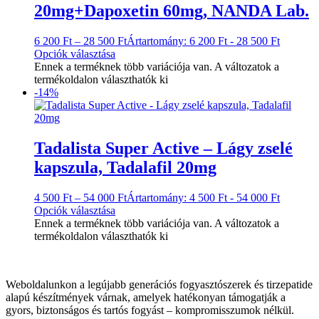
20mg+Dapoxetin 60mg, NANDA Lab.
6 200
Ft
–
28 500
Ft
Ártartomány: 6 200 Ft - 28 500 Ft
Opciók választása
Ennek a terméknek több variációja van. A változatok a
termékoldalon választhatók ki
-14%
Tadalista Super Active – Lágy zselé
kapszula, Tadalafil 20mg
4 500
Ft
–
54 000
Ft
Ártartomány: 4 500 Ft - 54 000 Ft
Opciók választása
Ennek a terméknek több variációja van. A változatok a
termékoldalon választhatók ki
Weboldalunkon a legújabb generációs fogyasztószerek és tirzepatide
alapú készítmények várnak, amelyek hatékonyan támogatják a
gyors, biztonságos és tartós fogyást – kompromisszumok nélkül.