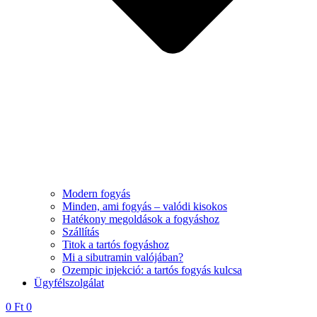
Modern fogyás
Minden, ami fogyás – valódi kisokos
Hatékony megoldások a fogyáshoz
Szállítás
Titok a tartós fogyáshoz
Mi a sibutramin valójában?
Ozempic injekció: a tartós fogyás kulcsa
Ügyfélszolgálat
0
Ft
0