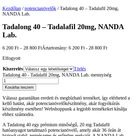
Kezdőlap
/
potencianövelők
/ Tadalong 40 – Tadalafil 20mg,
NANDA Lab.
Tadalong 40 – Tadalafil 20mg, NANDA
Lab.
6 200
Ft
–
28 800
Ft
Ártartomány: 6 200 Ft - 28 800 Ft
Elfogyott
Kiszerelés
Törlés
Tadalong 40 - Tadalafil 20mg, NANDA Lab. mennyiség
Kosárba teszem
Válassz garantáltan eredeti és megbízható terméket, így elérheted a
kellő hatást, akár potencianövelőkészítmény, akár fogyókúrás
készítmény esetében! Webshoppunk a legjobb termékeket kínálja
ehhez számodra.
A Tadalong 40 egy prémium minőségű, 20 mg Tadalafil
hatóanyagot tartalmazó potencianövelő, amely akár 36 órán át
biztosít stabil, természetes és erőteljes erekciót. A NANDA Lab.