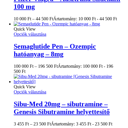
100 mg
10 000
Ft
–
44 500
Ft
Ártartomány: 10 000 Ft - 44 500 Ft
Quick View
Opciók választása
Semaglutide Pen – Ozempic
hatóanyag – 8mg
100 000
Ft
–
196 500
Ft
Ártartomány: 100 000 Ft - 196
500 Ft
Quick View
Opciók választása
Sibu-Med 20mg – sibutramine –
Genesis Sibutramine helyettesítő
3 455
Ft
–
23 500
Ft
Ártartomány: 3 455 Ft - 23 500 Ft