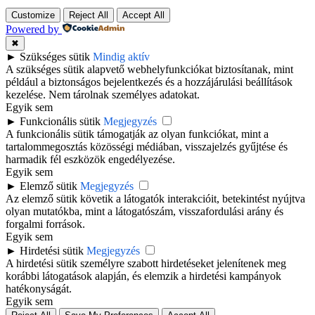
Customize
Reject All
Accept All
Powered by
✖
►
Szükséges sütik
Mindig aktív
A szükséges sütik alapvető webhelyfunkciókat biztosítanak, mint
például a biztonságos bejelentkezés és a hozzájárulási beállítások
kezelése. Nem tárolnak személyes adatokat.
Egyik sem
►
Funkcionális sütik
Megjegyzés
A funkcionális sütik támogatják az olyan funkciókat, mint a
tartalommegosztás közösségi médiában, visszajelzés gyűjtése és
harmadik fél eszközök engedélyezése.
Egyik sem
►
Elemző sütik
Megjegyzés
Az elemző sütik követik a látogatók interakcióit, betekintést nyújtva
olyan mutatókba, mint a látogatószám, visszafordulási arány és
forgalmi források.
Egyik sem
►
Hirdetési sütik
Megjegyzés
A hirdetési sütik személyre szabott hirdetéseket jelenítenek meg
korábbi látogatások alapján, és elemzik a hirdetési kampányok
hatékonyságát.
Egyik sem