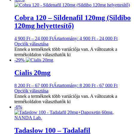
Cobra 120 – Sildenafil 120mg (Sildibo
120mg helyettesítő)
4 900
Ft
–
24 000
Ft
Ártartomány: 4 900 Ft - 24 000 Ft
Opciók választása
Ennek a terméknek több variációja van. A változatok a
termékoldalon választhatók ki
-29%
Cialis 20mg
8 200
Ft
–
67 000
Ft
Ártartomány: 8 200 Ft - 67 000 Ft
Opciók választása
Ennek a terméknek több variációja van. A változatok a
termékoldalon választhatók ki
-6%
Tadaslow 100 – Tadalafil