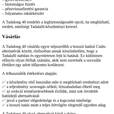
– biztonságos fizetés
– pénzvisszafizetési garancia
– folyamatos raktárkészlet
A Tadalong 40 rendelés a legbiztonságosabb opció, ha megbízható,
eredeti, minőségi Tadalafil-készítményt keresel.
Vásárlás
A Tadalong 40 vásárlás egyre népszerűbb a hosszú hatású Cialis-
alternatívák között, elsősorban annak köszönhetően, hogy a
Tadalafil stabilan és egyenletesen fejti ki hatását. Ez különösen
előnyös olyan férfiak számára, akik nem szeretnék a szexuális
életüket egy adott időpontra korlátozni.
A felhasználók értékelései alapján:
✅ a készítmény első használat után is megbízható eredményt adott
✅ a teljesítmény szorongás nélkül, felszabadultan élhető meg
✅ az erekció természetesebbnek érződik, mint sok rövidebb
hatóidejű alternatívánál
✅ javul a partner elégedettsége és a kapcsolat minősége
✅ a hosszú hatás miatt a teljes hétvégére elegendő egyetlen adag
A Tadalong 40 olcsó alternatívát kínál a drága