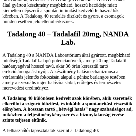
által gyártott készítmény megbízható, hosszú hatóideje miatt
kiemelten népszerű a spontán intimitást kedvelő felhasználók
körében. A Tadalong 40 rendelés diszkrét és gyors, a csomagok
minden esetben jelöletlenül érkeznek.
Tadalong 40 – Tadalafil 20mg, NANDA
Lab.
A Tadalong 40 a NANDA Laboratórium által gyártott, megbízható
minőségű Tadalafil-alapú potencianövelő, amely 20 mg Tadalafil
hatóanyagával hosszú távú, akár 36 órán keresztül tartó
erekciótámogatást nyújt. A készítmény hatásmechanizmusa a
véráramlás jelentős fokozásán alapul a pénisz barlangos testében,
amely a szexuális inger hatására stabil, erőteljes és természetes
merevedést eredményez.
A Tadalong 40 különösen kedvelt azok körében, akik szeretnék
elkerülni a szigorú időzítést, és inkább a spontaneitást részesítik
előnyben. A hosszan tartó „hétvégi hatás” nagy szabadságot ad,
miközben a teljesítménykényszer és a bizonytalanság érzése
szinte teljesen eltűnik.
A felhasználói tapasztalatok szerint a Tadalong 40: