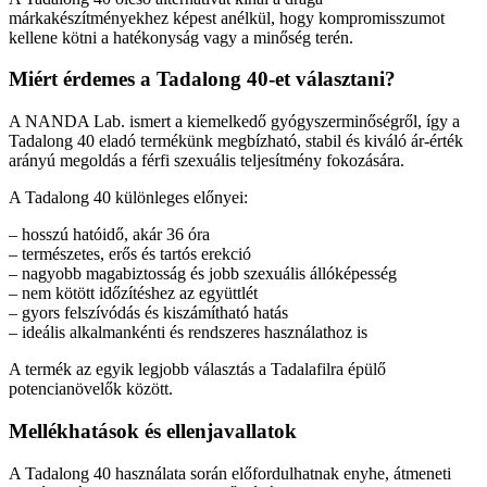
márkakészítményekhez képest anélkül, hogy kompromisszumot
kellene kötni a hatékonyság vagy a minőség terén.
Miért érdemes a Tadalong 40-et választani?
A NANDA Lab. ismert a kiemelkedő gyógyszerminőségről, így a
Tadalong 40 eladó termékünk megbízható, stabil és kiváló ár-érték
arányú megoldás a férfi szexuális teljesítmény fokozására.
A Tadalong 40 különleges előnyei:
– hosszú hatóidő, akár 36 óra
– természetes, erős és tartós erekció
– nagyobb magabiztosság és jobb szexuális állóképesség
– nem kötött időzítéshez az együttlét
– gyors felszívódás és kiszámítható hatás
– ideális alkalmankénti és rendszeres használathoz is
A termék az egyik legjobb választás a Tadalafilra épülő
potencianövelők között.
Mellékhatások és ellenjavallatok
A Tadalong 40 használata során előfordulhatnak enyhe, átmeneti