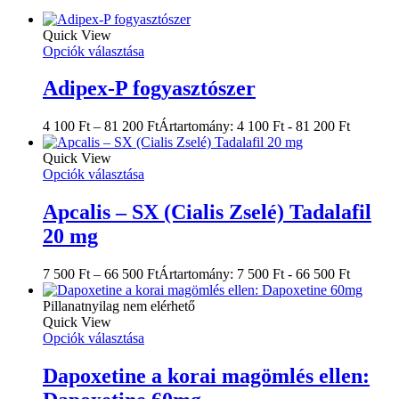
Quick View
Opciók választása
Adipex-P fogyasztószer
4 100
Ft
–
81 200
Ft
Ártartomány: 4 100 Ft - 81 200 Ft
Quick View
Opciók választása
Apcalis – SX (Cialis Zselé) Tadalafil
20 mg
7 500
Ft
–
66 500
Ft
Ártartomány: 7 500 Ft - 66 500 Ft
Pillanatnyilag nem elérhető
Quick View
Opciók választása
Dapoxetine a korai magömlés ellen: