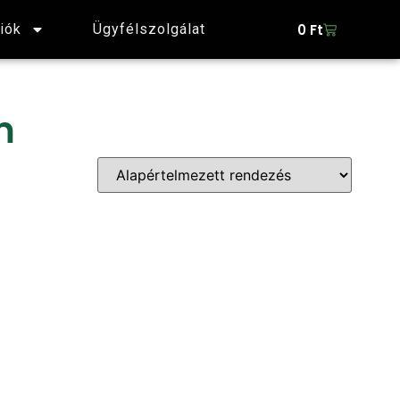
0
Ft
iók
Ügyfélszolgálat
m