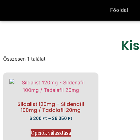
Főoldal
Kis
Összesen 1 találat
Sildalist 120mg – Sildenafil
100mg / Tadalafil 20mg
6 200
Ft
–
26 350
Ft
Opciók választása