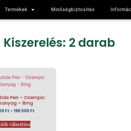
Termékek
Minőségbiztosítás
Informác
Kiszerelés: 2 darab
ide Pen – Ozempic
óanyag – 8mg
000
Ft
–
196 500
Ft
iók választása