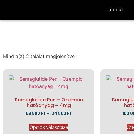
Főoldal
Mind a(z) 2 találat megjelenítve
Semaglutide Pen – Ozempic
Semaglut
hatóanyag – 4mg
hat
69 500
Ft
–
124 500
Ft
100 
Opciók választása
Opc