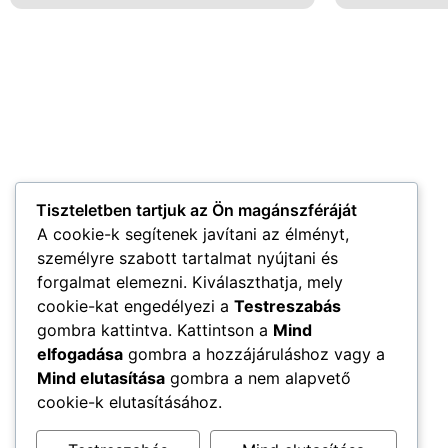
Tiszteletben tartjuk az Ön magánszféráját
A cookie-k segítenek javítani az élményt,
személyre szabott tartalmat nyújtani és
Weboldalunkon a legújabb generációs fogyasztószerek és
tirzepatide alapú készítmények várnak, amelyek hatékonyan
forgalmat elemezni. Kiválaszthatja, mely
támogatják a gyors, biztonságos és tartós fogyást –
cookie-kat engedélyezi a
Testreszabás
kompromisszumok nélkül.
gombra kattintva. Kattintson a
Mind
elfogadása
gombra a hozzájáruláshoz vagy a
Mind elutasítása
gombra a nem alapvető
cookie-k elutasításához.