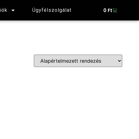
0
Ft
iók
Ügyfélszolgálat