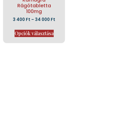
Rágótabletta
100mg
3 400
Ft
–
34 000
Ft
Opciók választása
Weboldalunkon a legújabb generációs fogyasztószerek és tirzepatide
alapú készítmények várnak, amelyek hatékonyan támogatják a gyors,
biztonságos és tartós fogyást – kompromisszumok nélkül.