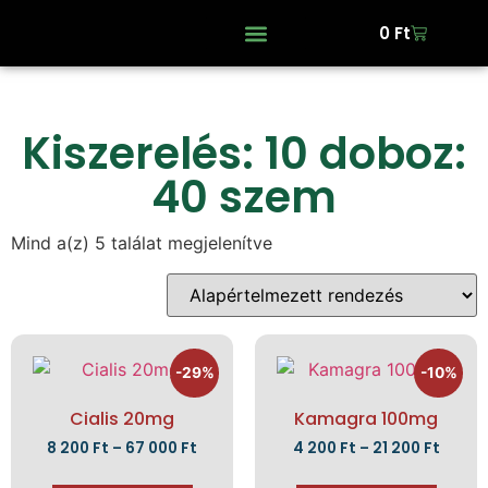
0
Ft
Kiszerelés: 10 doboz:
40 szem
Mind a(z) 5 találat megjelenítve
-29%
-10%
Cialis 20mg
Kamagra 100mg
8 200
Ft
–
67 000
Ft
4 200
Ft
–
21 200
Ft